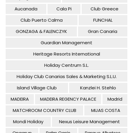
Aucanada
Cala Pi
Club Greece
Club Puerto Calma
FUNCHAL
GONZAGA & FALENCZYK
Gran Canaria
Guardian Management
Heritage Resorts International
Holiday Centrum S.L.
Holiday Club Canarias Sales & Marketing S.L.U.
Island Village Club
Kanzlei H. Stehlo
MADEIRA
MADEIRA REGENCY PALACE
Madrid
MATCHROOM COUNTRY CLUB
MIJAS COSTA
Mondi Holiday
Nexus Leisure Management
Onagrup
Palm Oasis
Parque Albatros