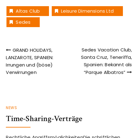
Altas Club
Leisure Dimensions Ltd
Sedes
Beitragsnavigation
Sedes Vacation Club,
GRAND HOLIDAYS,
Santa Cruz, Teneriffa,
LANZAROTE, SPANIEN:
Spanien: Bekannt als
Irrungen und (böse)
Verwirrungen
“Parque Albatros”
NEWS
Time-Sharing-Verträge
Rechtliche AngriffsmöglichkeitenDie schriftlichen