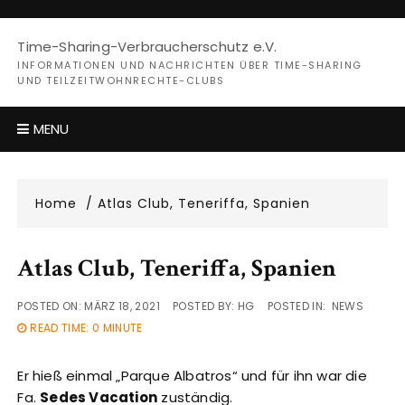
Skip
to
Time-Sharing-Verbraucherschutz e.V.
content
INFORMATIONEN UND NACHRICHTEN ÜBER TIME-SHARING
UND TEILZEITWOHNRECHTE-CLUBS
MENU
Home
Atlas Club, Teneriffa, Spanien
Atlas Club, Teneriffa, Spanien
POSTED ON:
MÄRZ 18, 2021
POSTED BY:
HG
POSTED IN:
NEWS
READ TIME: 0 MINUTE
Er hieß einmal „Parque Albatros“ und für ihn war die
Fa.
Sedes Vacation
zuständig.