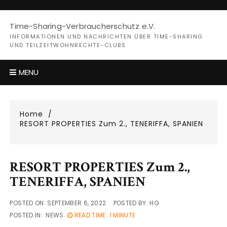
Skip
to
Time-Sharing-Verbraucherschutz e.V.
content
INFORMATIONEN UND NACHRICHTEN ÜBER TIME-SHARING
UND TEILZEITWOHNRECHTE-CLUBS
MENU
Home
RESORT PROPERTIES Zum 2., TENERIFFA, SPANIEN
RESORT PROPERTIES Zum 2.,
TENERIFFA, SPANIEN
POSTED ON:
SEPTEMBER 6, 2022
POSTED BY:
HG
POSTED IN:
NEWS
READ TIME: 1 MINUTE