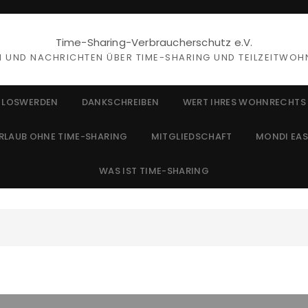
Time-Sharing-Verbraucherschutz e.V.
 UND NACHRICHTEN ÜBER TIME-SHARING UND TEILZEITWO
 LOSWERDEN
DANKSCHREIBEN
WERT IHRES WOHNRECHTS
RLAUB OHNE TIME-SHARING
MITGLIEDSCHAFT
MONDI EA
WAS IST TIME-SHARING